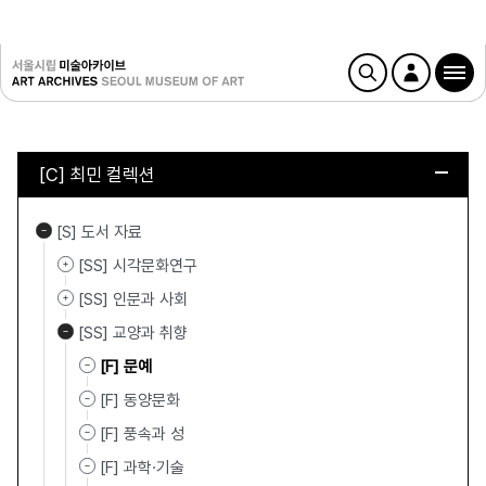
[C] 최민 컬렉션
[S] 도서 자료
[SS] 시각문화연구
[SS] 인문과 사회
[SS] 교양과 취향
[F] 문예
[F] 동양문화
[F] 풍속과 성
[F] 과학·기술