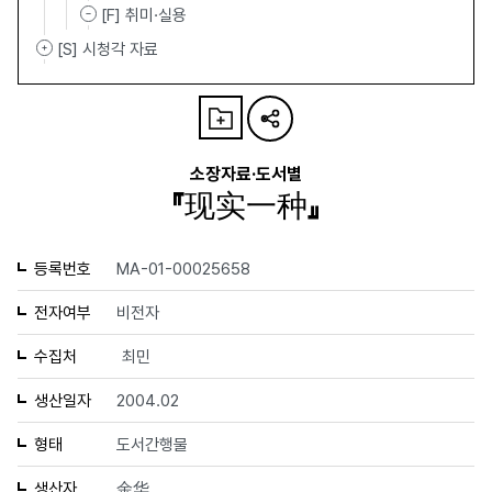
[F] 취미·실용
[S] 시청각 자료
소장자료·도서별
『现实一种』
등록번호
MA-01-00025658
전자여부
비전자
수집처
최민
생산일자
2004.02
형태
도서간행물
생산자
余华