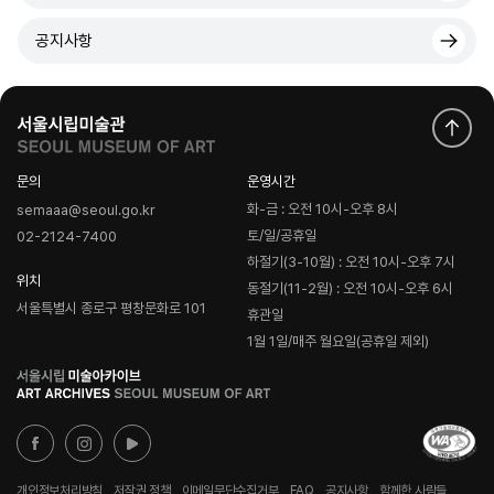
공지사항
문의
운영시간
화-금 : 오전 10시-오후 8시
semaaa@seoul.go.kr
토/일/공휴일
02-2124-7400
하절기(3-10월) : 오전 10시-오후 7시
위치
동절기(11-2월) : 오전 10시-오후 6시
서울특별시 종로구 평창문화로 101
휴관일
1월 1일/매주 월요일(공휴일 제외)
로
고
개인정보처리방침
저작권 정책
이메일무단수집거부
FAQ
공지사항
함께한 사람들