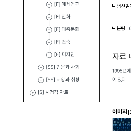
[F] 매체연구
생산일
[F] 만화
분량
[F] 대중문화
[F] 건축
[F] 디자인
자료 
[SS] 인문과 사회
1995년에
[SS] 교양과 취향
어 있다.
[S] 시청각 자료
이미지(