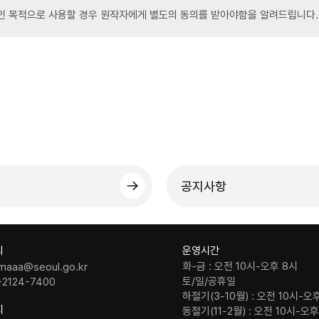
인 목적으로 사용할 경우 원작자에게 별도의 동의를 받아야함을 알려드립니다.
공지사항
의
운영시간
화-금 : 오전 10시-오후 8시
maaa@seoul.go.kr
토/일/공휴일
-2124-7400
하절기(3-10월) : 오전 10시-오
치
동절기(11-2월) : 오전 10시-오