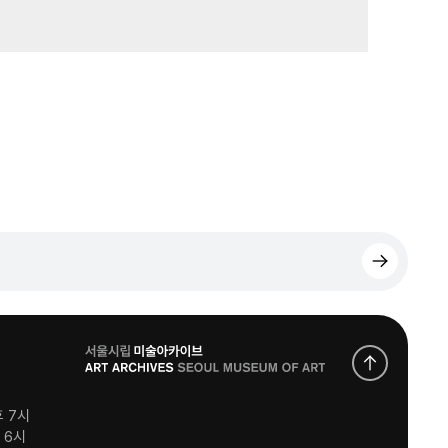
로
고
후 7시
후 6시