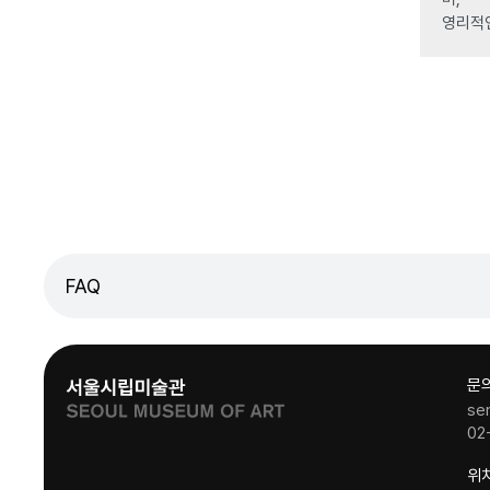
영리적
FAQ
문
se
02
위