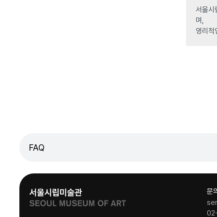
서울시립
며,
영리적
FAQ
문
se
02