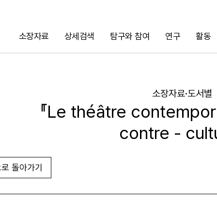
소장자료
상세검색
탐구와 참여
연구
활동
검색
소장자료·도서별
『Le théâtre contemporai
contre - cult
로 돌아가기
URL 복사
화면인쇄