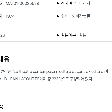
호
MA-01-00025629
전자여부
비전자
자
1974
형태
도서간행물
223
원본여부
원본
내용
간된 『Le théâtre contemporain : culture et contre - culture』
AUD, JEAN LAGOUTTE이며 총 223쪽으로 구성되어 있다.
)
4