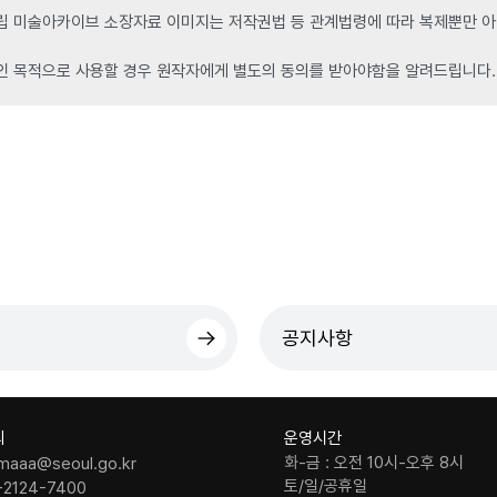
 미술아카이브 소장자료 이미지는 저작권법 등 관계법령에 따라 복제뿐만 아니
인 목적으로 사용할 경우 원작자에게 별도의 동의를 받아야함을 알려드립니다.
공지사항
의
운영시간
화-금 : 오전 10시-오후 8시
maaa@seoul.go.kr
토/일/공휴일
-2124-7400