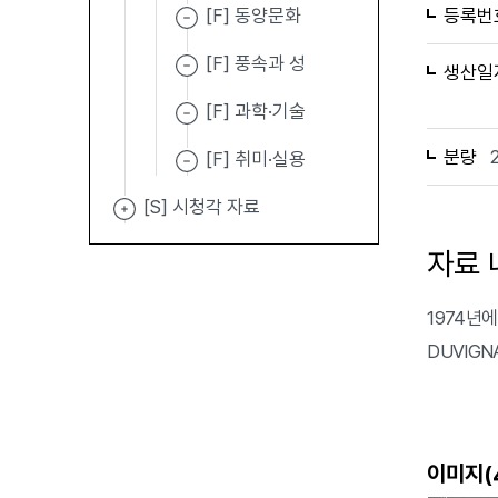
[F] 동양문화
등록번
[F] 풍속과 성
생산일
[F] 과학·기술
분량
[F] 취미·실용
[S] 시청각 자료
자료 
1974년에 발
DUVIGN
이미지(