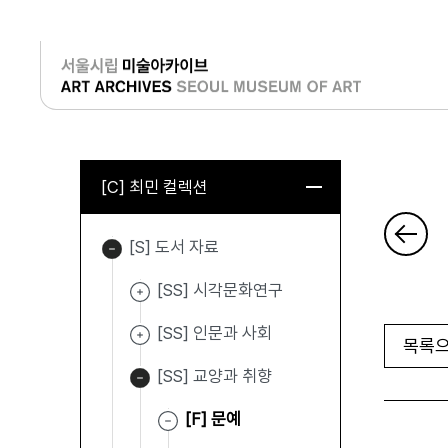
로그인
[C] 최민 컬렉션
[S] 도서 자료
[SS] 시각문화연구
[SS] 인문과 사회
목록으
[SS] 교양과 취향
[F] 문예