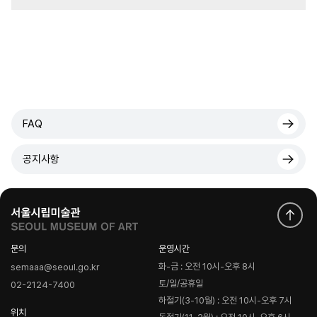
FAQ
공지사항
문의
운영시간
화-금 : 오전 10시-오후 8시
semaaa@seoul.go.kr
토/일/공휴일
02-2124-7400
하절기(3-10월) : 오전 10시-오후 7시
위치