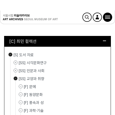
[C] 최민 컬렉션
[S] 도서 자료
[SS] 시각문화연구
[SS] 인문과 사회
[SS] 교양과 취향
[F] 문예
[F] 동양문화
[F] 풍속과 성
[F] 과학·기술