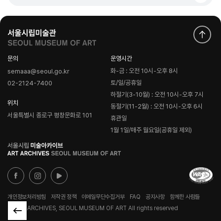
문의
운영시간
화-금 : 오전 10시-오후 8시
semaaa@seoul.go.kr
토/일/공휴일
02-2124-7400
하절기(3-10월) : 오전 10시-오후 7시
위치
동절기(11-2월) : 오전 10시-오후 6시
서울특별시 종로구 평창문화로 101
휴관일
1월 1일/매주 월요일(공휴일 제외)
로
고
개인정보처리방침
저작권 정책
이메일무단수집거부
FAQ
공지사항
함께한 사람들
© ART ARCHIVES, SEOUL MUSEUM OF ART All rights reserved