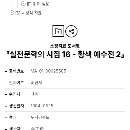
[F] 취미·실용
[S] 시청각 자료
소장자료·도서별
『실천문학의 시집 16 - 황색 예수전 2』
등록번호
MA-01-00025585
전자여부
비전자
수집처
최민
생산일자
1984 .05.15
형태
도서간행물
생산자
金正煥