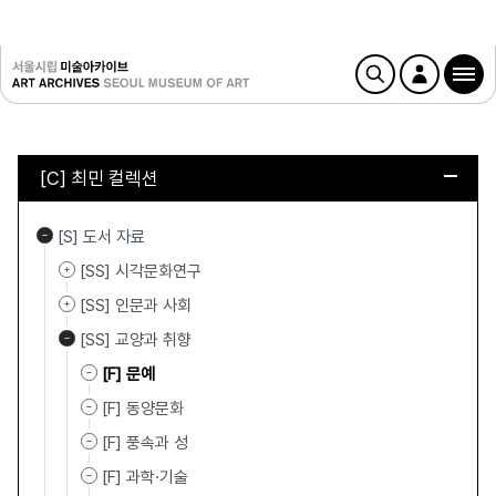
[C] 최민 컬렉션
[S] 도서 자료
[SS] 시각문화연구
[SS] 인문과 사회
[SS] 교양과 취향
[F] 문예
[F] 동양문화
[F] 풍속과 성
[F] 과학·기술