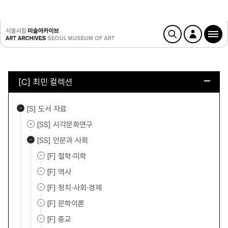
[C] 최민 컬렉션
[S] 도서 자료
[SS] 시각문화연구
[SS] 인문과 사회
[F] 철학·미학
[F] 역사
[F] 정치·사회·경제
[F] 문학이론
[F] 종교