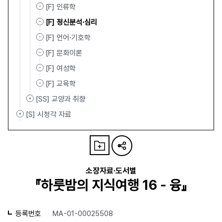
[F] 인류학
[F] 정신분석·심리
[F] 언어·기호학
[F] 문화이론
[F] 여성학
[F] 교육학
[SS] 교양과 취향
[S] 시청각 자료
소장자료·도서별
『하룻밤의 지식여행 16 - 융』
등록번호
MA-01-00025508