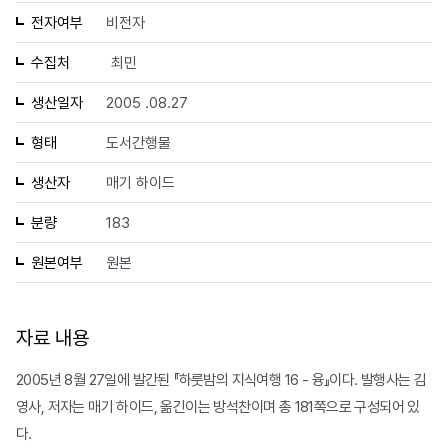
전자여부
비전자
수집처
최민
생산일자
2005 .08.27
형태
도서간행물
생산자
매기 하이드
분량
183
원본여부
원본
자료 내용
2005년 8월 27일에 발간된 『하룻밤의 지식여행 16 - 융』이다. 발행사는 김
영사, 저자는 매기 하이드, 옮긴이는 방석찬이며 총 181쪽으로 구성되어 있
다.