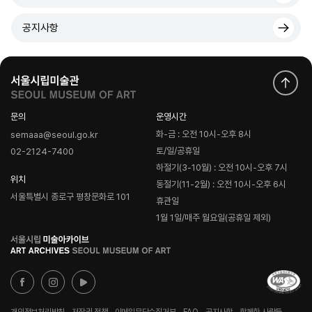
공지사항
문의
운영시간
화-금 : 오전 10시-오후 8시
semaaa@seoul.go.kr
토/일/공휴일
02-2124-7400
하절기(3-10월) : 오전 10시-오후 7시
위치
동절기(11-2월) : 오전 10시-오후 6시
서울특별시 종로구 평창문화로 101
휴관일
1월 1일/매주 월요일(공휴일 제외)
로
고
개인정보처리방침
저작권 정책
이메일무단수집거부
FAQ
공지사항
함께한 사람들