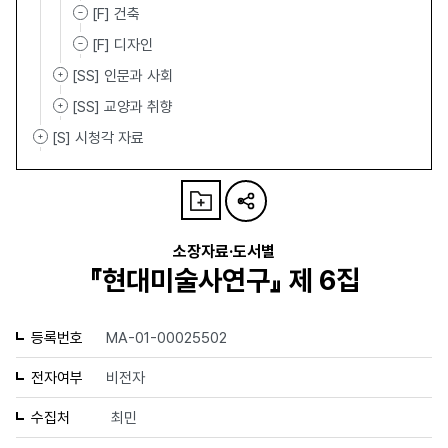
[F] 건축
[F] 디자인
[SS] 인문과 사회
[SS] 교양과 취향
[S] 시청각 자료
소장자료·도서별
『현대미술사연구』 제 6집
등록번호
MA-01-00025502
전자여부
비전자
수집처
최민