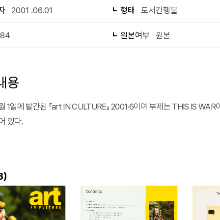
자
2001 .06.01
형태
도서간행물
184
원본여부
원본
내용
6월 1일에 발간된 『art IN CULTURE』 2001·6이며 부제는 THIS I
어 있다.
)
3