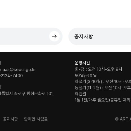
공지사항
의
운영시간
화-금 : 오전 10시-오후 8시
maaa@seoul.go.kr
토/일/공휴일
-2124-7400
하절기(3-10월) : 오전 10시-오
치
동절기(11-2월) : 오전 10시-오
울특별시 종로구 평창문화로 101
휴관일
1월 1일/매주 월요일(공휴일 제외
공지사항
함께한 사람들
© ART A