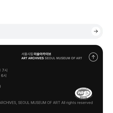
로
고
후 7시
후 6시
)
RCHIVES, SEOUL MUSEUM OF ART All rights reserved