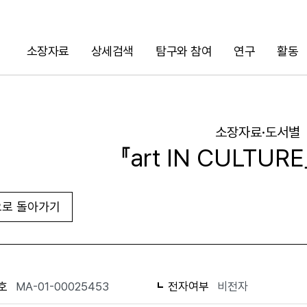
소장자료
상세검색
탐구와 참여
연구
활동
검색
소장자료·도서별
『art IN CULTURE
로 돌아가기
URL 복사
화면인쇄
호
MA-01-00025453
전자여부
비전자