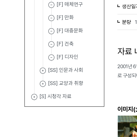
[F] 매체연구
생산일
[F] 만화
분량
[F] 대중문화
[F] 건축
자료 
[F] 디자인
2001년 
[SS] 인문과 사회
로 구성되
[SS] 교양과 취향
[S] 시청각 자료
이미지(