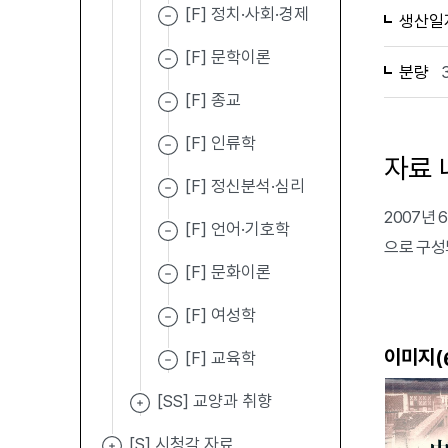
[F] 정치·사회·경제
생산일
[F] 문학이론
분량
[F] 종교
[F] 인류학
자료 
[F] 정신분석·심리
2007년
[F] 언어·기호학
으로 구성
[F] 문화이론
[F] 여성학
이미지(
[F] 교육학
[SS] 교양과 취향
[S] 시청각 자료