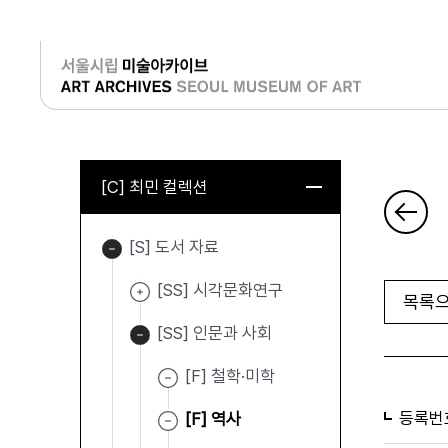
로그인
[C] 최민 컬렉션
[S] 도서 자료
[SS] 시각문화연구
목록으
[SS] 인문과 사회
[F] 철학·미학
등록번
[F] 역사