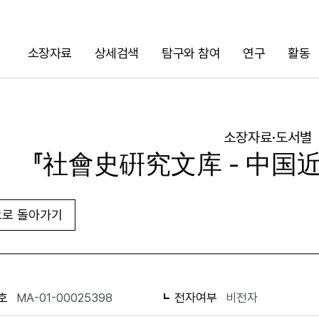
소장자료
상세검색
탐구와 참여
연구
활동
검색
소장자료·도서별
『社會史硏究文库 - 中国
로 돌아가기
URL 복사
화면인쇄
호
MA-01-00025398
전자여부
비전자