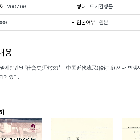
자
2007.06
형태
도서간행물
388
원본여부
원본
내용
 6월에 발간된 『社會史硏究文库 - 中国近代流民(修订版)』이다. 발
되어 있다.
)
6