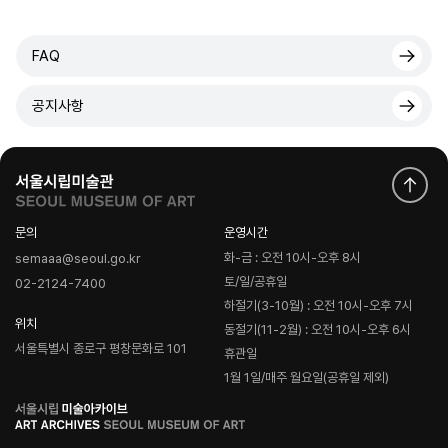
FAQ
공지사항
문의
운영시간
화-금 : 오전 10시-오후 8시
semaaa@seoul.go.kr
토/일/공휴일
02-2124-7400
하절기(3-10월) : 오전 10시-오후 7시
위치
동절기(11-2월) : 오전 10시-오후 6시
서울특별시 종로구 평창문화로 101
휴관일
1월 1일/매주 월요일(공휴일 제외)
로
고