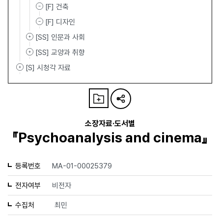
[F] 건축
[F] 디자인
[SS] 인문과 사회
[SS] 교양과 취향
[S] 시청각 자료
소장자료·도서별
『Psychoanalysis and cinema』
등록번호
MA-01-00025379
전자여부
비전자
수집처
최민