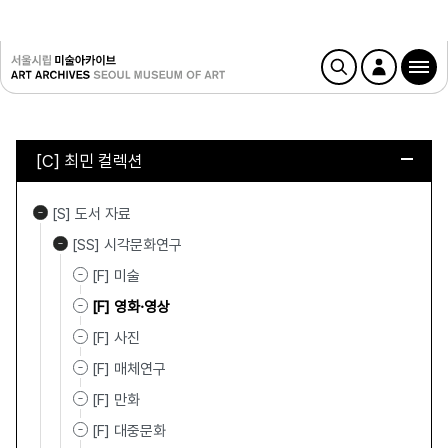
[C] 최민 컬렉션
[S] 도서 자료
[SS] 시각문화연구
[F] 미술
[F] 영화·영상
[F] 사진
[F] 매체연구
[F] 만화
[F] 대중문화