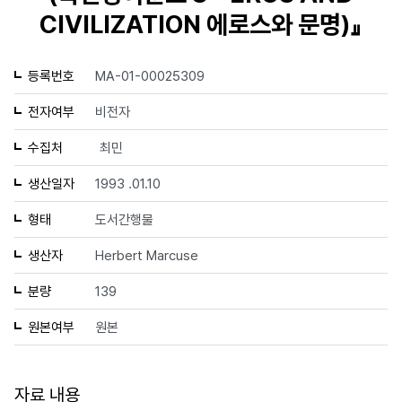
CIVILIZATION 에로스와 문명)』
등록번호
MA-01-00025309
전자여부
비전자
수집처
최민
생산일자
1993 .01.10
형태
도서간행물
생산자
Herbert Marcuse
분량
139
원본여부
원본
자료 내용