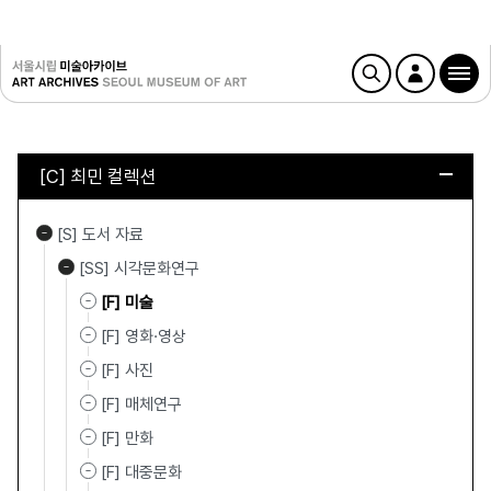
[C] 최민 컬렉션
[S] 도서 자료
[SS] 시각문화연구
[F] 미술
[F] 영화·영상
[F] 사진
[F] 매체연구
[F] 만화
[F] 대중문화