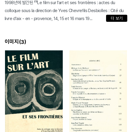
1998년에 발간된 『『Le film sur l'art et ses frontières : actes du
colloque sous la direction de Yves Chevrefils Desbiolles : Cité du
livre d'aix - en - provence, 14, 15 et 16 mars 19...
더 보기
이미지(
)
3