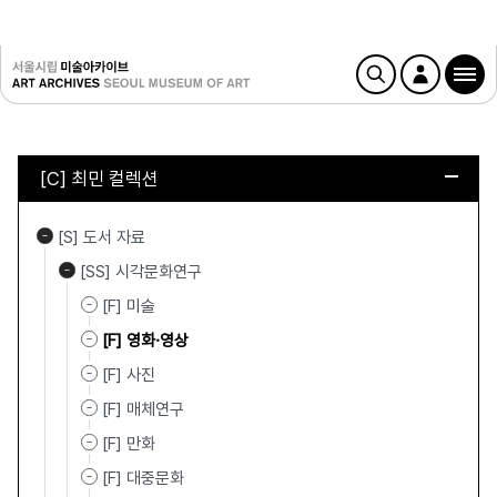
[C] 최민 컬렉션
[S] 도서 자료
[SS] 시각문화연구
[F] 미술
[F] 영화·영상
[F] 사진
[F] 매체연구
[F] 만화
[F] 대중문화