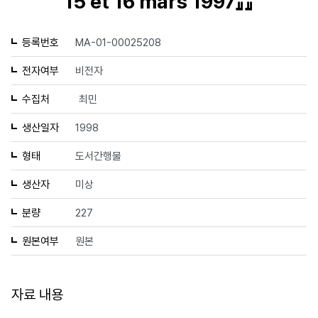
15 et 16 mars 1997』』
등록번호
MA-01-00025208
전자여부
비전자
수집처
최민
생산일자
1998
형태
도서간행물
생산자
미상
분량
227
원본여부
원본
자료 내용