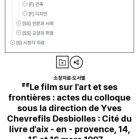
[F] 건축
[F] 디자인
[SS] 인문과 사회
[SS] 교양과 취향
[S] 시청각 자료
소장자료·도서별
『『Le film sur l'art et ses
frontières : actes du colloque
sous la direction de Yves
Chevrefils Desbiolles : Cité du
livre d'aix - en - provence, 14,