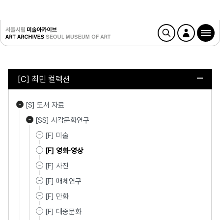
[C] 최민 컬렉션
[S] 도서 자료
[SS] 시각문화연구
[F] 미술
[F] 영화·영상
[F] 사진
[F] 매체연구
[F] 만화
[F] 대중문화