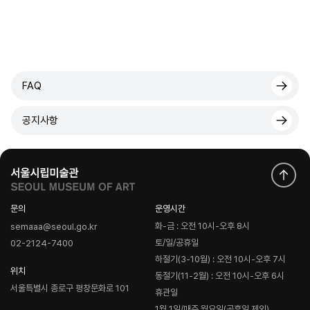
FAQ
공지사항
문의
운영시간
화-금 : 오전 10시-오후 8시
semaaa@seoul.go.kr
토/일/공휴일
02-2124-7400
하절기(3-10월) : 오전 10시-오후 7시
위치
동절기(11-2월) : 오전 10시-오후 6시
서울특별시 종로구 평창문화로 101
휴관일
1월 1일/매주 월요일(공휴일 제외)