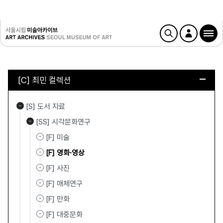
[C] 최민 컬렉션
[S] 도서 자료
[SS] 시각문화연구
[F] 미술
[F] 영화·영상
[F] 사진
[F] 매체연구
[F] 만화
[F] 대중문화