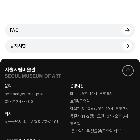
FAQ
공지사항
문의
운영시간
화-금 : 오전 10시-오후 8시
semaaa@seoul.go.kr
토/일/공휴일
02-2124-7400
하절기(3-10월) : 오전 10시-오후 7시
위치
동절기(11-2월) : 오전 10시-오후 6시
서울특별시 종로구 평창문화로 101
휴관일
1월 1일/매주 월요일(공휴일 제외)
로