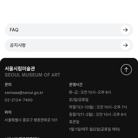
FAQ
공지사항
문의
운영시간
화-금 : 오전 10시-오후 8시
semaaa@seoul.go.kr
토/일/공휴일
02-2124-7400
하절기(3-10월) : 오전 10시-오후 7시
위치
동절기(11-2월) : 오전 10시-오후 6시
서울특별시 종로구 평창문화로 101
휴관일
1월 1일/매주 월요일(공휴일 제외)
로