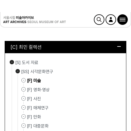
[C] 최민 컬렉션
[S] 도서 자료
[SS] 시각문화연구
[F] 미술
[F] 영화·영상
[F] 사진
[F] 매체연구
[F] 만화
[F] 대중문화