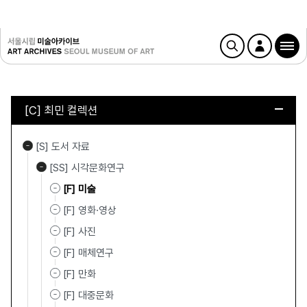
[C] 최민 컬렉션
[S] 도서 자료
[SS] 시각문화연구
[F] 미술
[F] 영화·영상
[F] 사진
[F] 매체연구
[F] 만화
[F] 대중문화