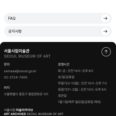
FAQ
공지사항
문의
운영시간
화-금 : 오전 10시-오후 8시
semaaa@seoul.go.kr
토/일/공휴일
02-2124-7400
하절기(3-10월) : 오전 10시-오후 7시
위치
동절기(11-2월) : 오전 10시-오후 6시
서울특별시 종로구 평창문화로 101
휴관일
1월 1일/매주 월요일(공휴일 제외)
로
고