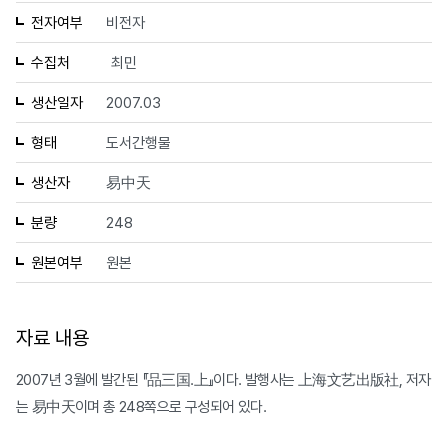
전자여부
비전자
수집처
최민
생산일자
2007.03
형태
도서간행물
생산자
易中天
분량
248
원본여부
원본
자료 내용
2007년 3월에 발간된 『品三国.上』이다. 발행사는 上海文艺出版社, 저자
는 易中天이며 총 248쪽으로 구성되어 있다.