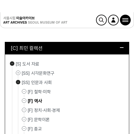
[C] 최민 컬렉션
[S] 도서 자료
[SS] 시각문화연구
[SS] 인문과 사회
[F] 철학·미학
[F] 역사
[F] 정치·사회·경제
[F] 문학이론
[F] 종교