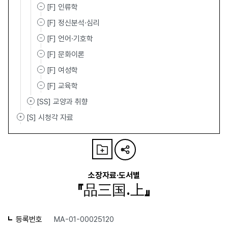
[F] 인류학
[F] 정신분석·심리
[F] 언어·기호학
[F] 문화이론
[F] 여성학
[F] 교육학
[SS] 교양과 취향
[S] 시청각 자료
소장자료·도서별
『品三国.上』
등록번호
MA-01-00025120