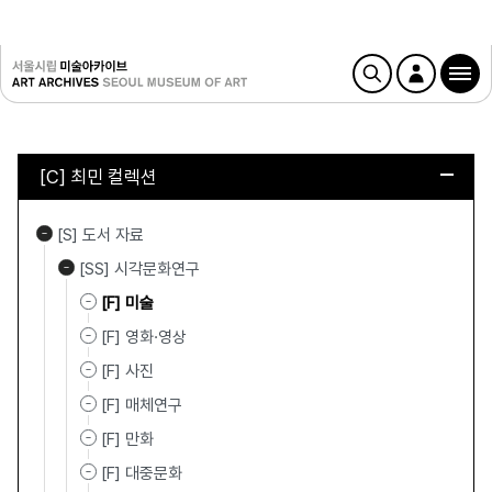
[C] 최민 컬렉션
[S] 도서 자료
[SS] 시각문화연구
[F] 미술
[F] 영화·영상
[F] 사진
[F] 매체연구
[F] 만화
[F] 대중문화