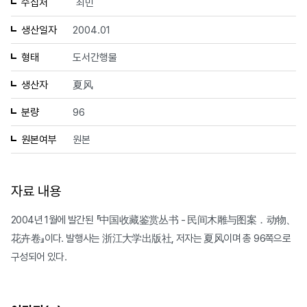
수집처
최민
생산일자
2004.01
형태
도서간행물
생산자
夏风
분량
96
원본여부
원본
자료 내용
2004년 1월에 발간된 『中国收藏鉴赏丛书 - 民间木雕与图案．动物、
花卉卷』이다. 발행사는 浙江大学出版社, 저자는 夏风이며 총 96쪽으로
구성되어 있다.