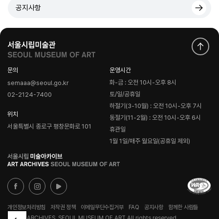
공지사항
문의
운영시간
화-금 : 오전 10시-오후 8시
semaaa@seoul.go.kr
토/일/공휴일
02-2124-7400
하절기(3-10월) : 오전 10시-오후 7시
위치
동절기(11-2월) : 오전 10시-오후 6시
서울특별시 종로구 평창문화로 101
휴관일
1월 1일/매주 월요일(공휴일 제외)
로
고
개인정보처리방침
저작권 정책
이메일무단수집거부
FAQ
공지사항
함께한 사람들
© ART ARCHIVES, SEOUL MUSEUM OF ART All rights reserved