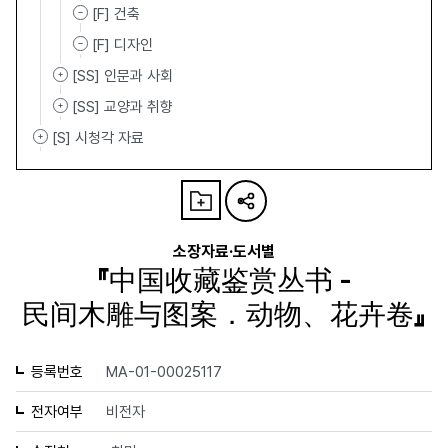
[F] 건축
[F] 디자인
[SS] 인문과 사회
[SS] 교양과 취향
[S] 시청각 자료
소장자료·도서별
『中国收藏鉴赏丛书 -
民间木雕与图案．动物、花卉卷』
등록번호
MA-01-00025117
전자여부
비전자