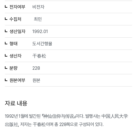
전자여부
비전자
수집처
최민
생산일자
1992.01
형태
도서간행물
생산자
干春松
분량
228
원본여부
원본
자료 내용
1992년 1월에 발간된 『神仙信仰与传说』이다. 발행사는 中国人民大学
出版社, 저자는 干春松이며 총 228쪽으로 구성되어 있다.