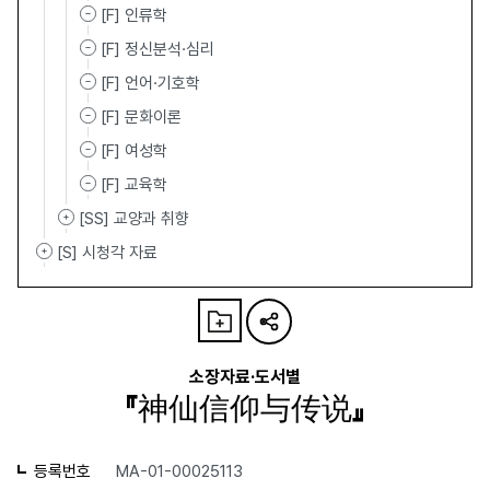
[F] 인류학
[F] 정신분석·심리
[F] 언어·기호학
[F] 문화이론
[F] 여성학
[F] 교육학
[SS] 교양과 취향
[S] 시청각 자료
소장자료·도서별
『神仙信仰与传说』
등록번호
MA-01-00025113