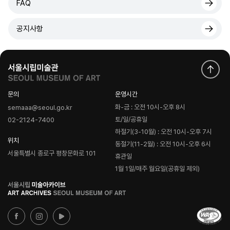
FAQ
공지사항
문의
운영시간
화-금 : 오전 10시-오후 8시
semaaa@seoul.go.kr
토/일/공휴일
02-2124-7400
하절기(3-10월) : 오전 10시-오후 7시
위치
동절기(11-2월) : 오전 10시-오후 6시
서울특별시 종로구 평창문화로 101
휴관일
1월 1일/매주 월요일(공휴일 제외)
로
고