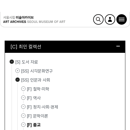
[C] 최민 컬렉션
[S] 도서 자료
[SS] 시각문화연구
[SS] 인문과 사회
[F] 철학·미학
[F] 역사
[F] 정치·사회·경제
[F] 문학이론
[F] 종교