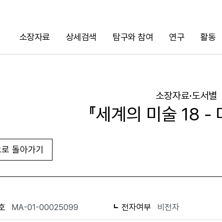
소장자료
상세검색
탐구와 참여
연구
활동
검색
소장자료·도서별
『세계의 미술 18 -
로 돌아가기
URL 복사
화면인쇄
호
MA-01-00025099
전자여부
비전자