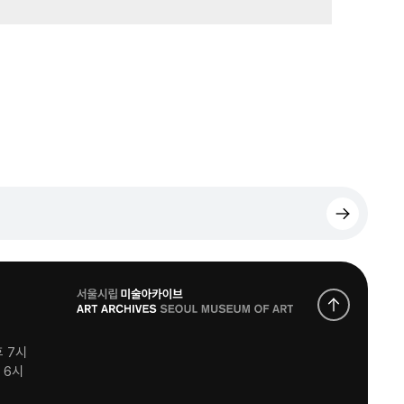
로
고
후 7시
후 6시