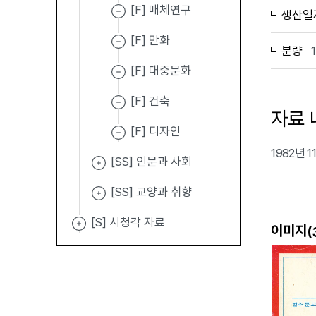
[F] 매체연구
생산일
[F] 만화
분량
[F] 대중문화
[F] 건축
자료 
[F] 디자인
1982년 
[SS] 인문과 사회
[SS] 교양과 취향
[S] 시청각 자료
이미지(