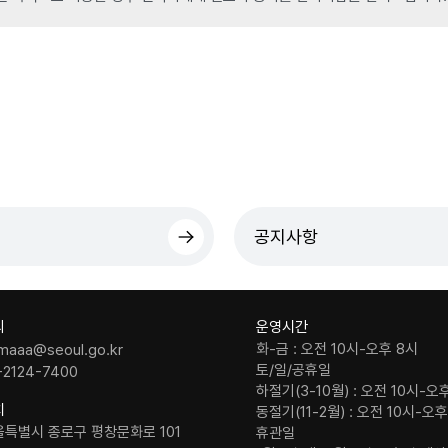
공지사항
의
운영시간
화-금 : 오전 10시-오후 8시
maaa@seoul.go.kr
토/일/공휴일
-2124-7400
하절기(3-10월) : 오전 10시-오
치
동절기(11-2월) : 오전 10시-오
울특별시 종로구 평창문화로 101
휴관일