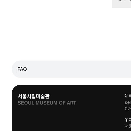
FAQ
문
se
02
위
서