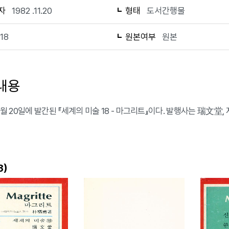
자
1982 .11.20
형태
도서간행물
118
원본여부
원본
내용
11월 20일에 발간된 『세계의 미술 18 - 마그리트』이다. 발행사는 瑞文堂
)
3