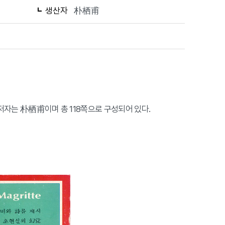
생산자
朴栖甫
, 저자는 朴栖甫이며 총 118쪽으로 구성되어 있다.