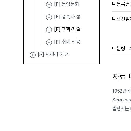
[F] 동양문화
등록번
[F] 풍속과 성
생산일
[F] 과학·기술
[F] 취미·실용
분량
[S] 시청각 자료
자료 
1952년에 발
Sciences/
발행사는 Enc