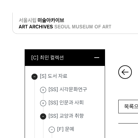
로그인
[C] 최민 컬렉션
[S] 도서 자료
[SS] 시각문화연구
[SS] 인문과 사회
목록으
[SS] 교양과 취향
[F] 문예