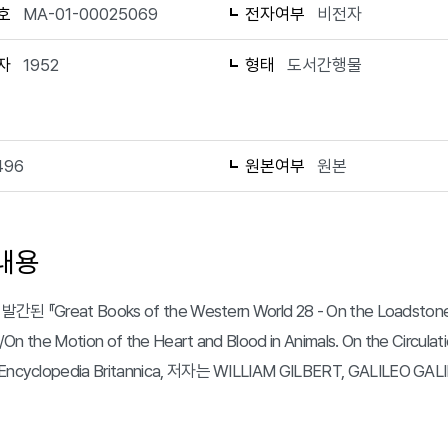
호
MA-01-00025069
전자여부
비전자
자
1952
형태
도서간행물
496
원본여부
원본
내용
간된 『Great Books of the Western World 28 - On the Loadston
On the Motion of the Heart and Blood in Animals. On the Circula
yclopedia Britannica, 저자는 WILLIAM GILBERT, GALILEO GALIL