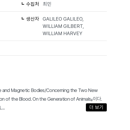
수집처
최민
생산자
GALILEO GALILEO,
WILLIAM GILBERT,
WILLIAM HARVEY
e and Magnetic Bodies/Concerning the Two New
tion of the Blood. On the Generation of Animals』이다.
더 보기
...