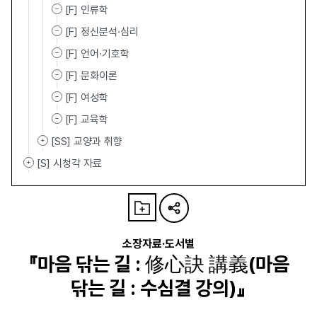
[F] 인류학
[F] 정신분석·심리
[F] 언어·기호학
[F] 문화이론
[F] 여성학
[F] 교육학
[SS] 교양과 취향
[S] 시청각 자료
소장자료·도서별
『마음 닦는 길 : 修心訣 講義(마음
닦는 길 : 수심결 강의)』