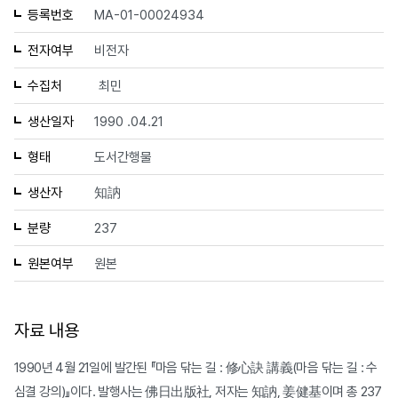
등록번호
MA-01-00024934
전자여부
비전자
수집처
최민
생산일자
1990 .04.21
형태
도서간행물
생산자
知訥
분량
237
원본여부
원본
자료 내용
1990년 4월 21일에 발간된 『마음 닦는 길 : 修心訣 講義(마음 닦는 길 : 수
심결 강의)』이다. 발행사는 佛日出版社, 저자는 知訥, 姜健基이며 총 237