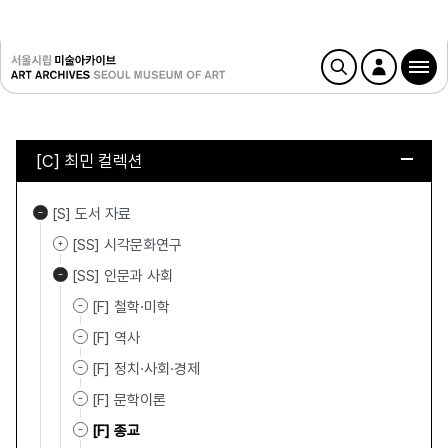
[C] 최민 컬렉션
[S] 도서 자료
[SS] 시각문화연구
[SS] 인문과 사회
[F] 철학·미학
[F] 역사
[F] 정치·사회·경제
[F] 문학이론
[F] 종교