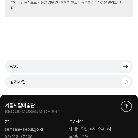
영리적인 목적으로 사용할 경우 원작자에게 별도의 동의를 받아야함을 알려드립니
다.
FAQ
공지사항
문의
운영시간
화-금 : 오전 10시-오후 8시
semaaa@seoul.go.kr
토/일/공휴일
02-2124-7400