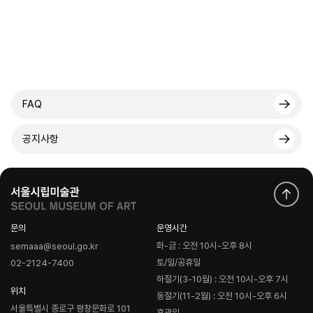
FAQ
공지사항
문의
운영시간
화-금 : 오전 10시-오후 8시
semaaa@seoul.go.kr
토/일/공휴일
02-2124-7400
하절기(3-10월) : 오전 10시-오후 7시
위치
동절기(11-2월) : 오전 10시-오후 6시
서울특별시 종로구 평창문화로 101
휴관일