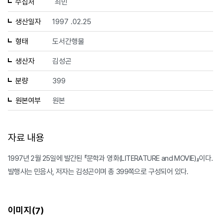
수집처
최민
생산일자
1997 .02.25
형태
도서간행물
생산자
김성곤
분량
399
원본여부
원본
자료 내용
1997년 2월 25일에 발간된 『문학과 영화(LITERATURE and MOVIE)』이다.
발행사는 민음사, 저자는 김성곤이며 총 399쪽으로 구성되어 있다.
이미지(
)
7