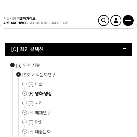
[C] 최민 컬렉션
[S] 도서 자료
[SS] 시각문화연구
[F] 미술
[F] 영화·영상
[F] 사진
[F] 매체연구
[F] 만화
[F] 대중문화