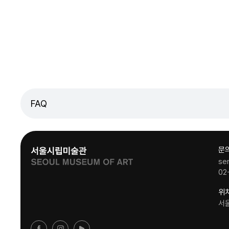
FAQ
문
se
02
위
서