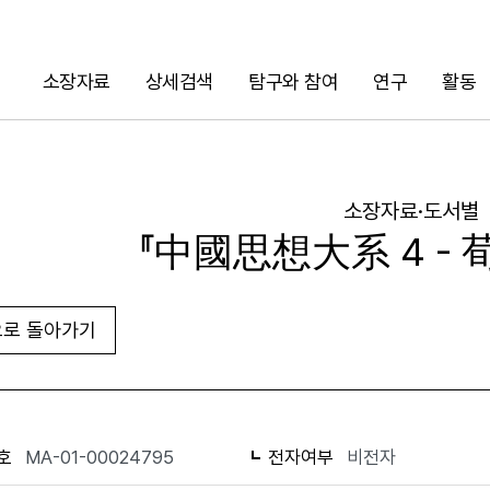
소장자료
상세검색
탐구와 참여
연구
활동
검색
소장자료·도서별
『中國思想大系 4 - 
로 돌아가기
URL 복사
화면인쇄
호
MA-01-00024795
전자여부
비전자