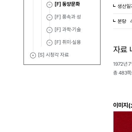
[F] 동양문화
생산일
[F] 풍속과 성
분량
[F] 과학·기술
[F] 취미·실용
자료 
[S] 시청각 자료
1972년
총 483
이미지(