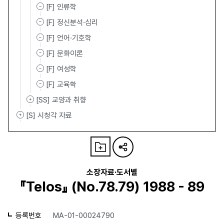
[F] 인류학
[F] 정신분석·심리
[F] 언어·기호학
[F] 문화이론
[F] 여성학
[F] 교육학
[SS] 교양과 취향
[S] 시청각 자료
소장자료·도서별
『Telos』 (No.78.79) 1988 - 89
등록번호
MA-01-00024790