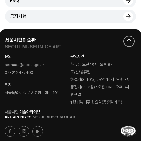
FAQ
공지사항
문의
운영시간
화-금 : 오전 10시-오후 8시
semaaa@seoul.go.kr
토/일/공휴일
02-2124-7400
하절기(3-10월) : 오전 10시-오후 7시
위치
동절기(11-2월) : 오전 10시-오후 6시
서울특별시 종로구 평창문화로 101
휴관일
1월 1일/매주 월요일(공휴일 제외)
로
고