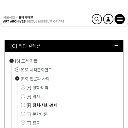
[C] 최민 컬렉션
[S] 도서 자료
[SS] 시각문화연구
[SS] 인문과 사회
[F] 철학·미학
[F] 역사
[F] 정치·사회·경제
[F] 문학이론
[F] 종교