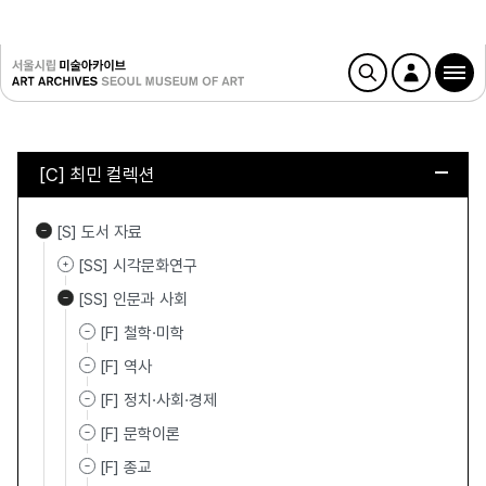
[C] 최민 컬렉션
[S] 도서 자료
[SS] 시각문화연구
[SS] 인문과 사회
[F] 철학·미학
[F] 역사
[F] 정치·사회·경제
[F] 문학이론
[F] 종교