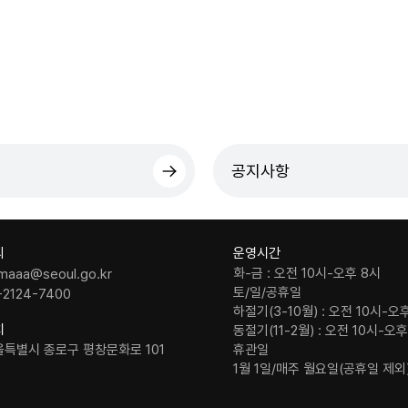
공지사항
의
운영시간
화-금 : 오전 10시-오후 8시
maaa@seoul.go.kr
토/일/공휴일
-2124-7400
하절기(3-10월) : 오전 10시-오
치
동절기(11-2월) : 오전 10시-오
울특별시 종로구 평창문화로 101
휴관일
1월 1일/매주 월요일(공휴일 제외