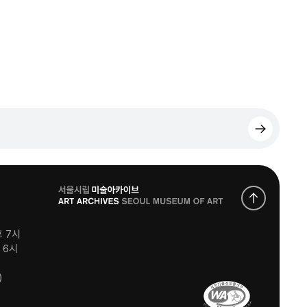
로
고
후 7시
후 6시
)