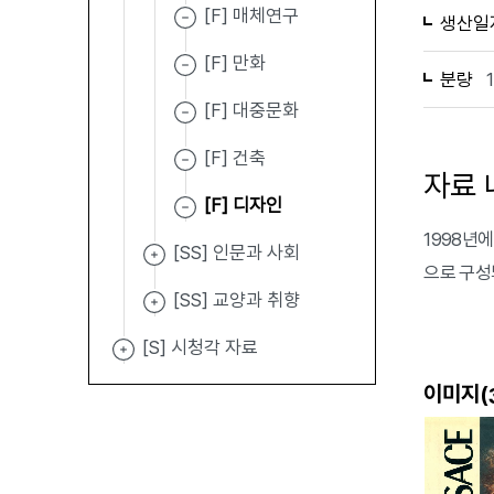
[F] 매체연구
생산일
[F] 만화
분량
[F] 대중문화
[F] 건축
자료 
[F] 디자인
1998년에 
[SS] 인문과 사회
으로 구성
[SS] 교양과 취향
[S] 시청각 자료
이미지(