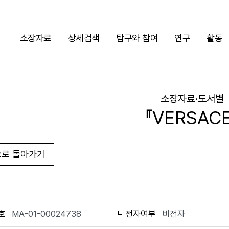
소장자료
상세검색
탐구와 참여
연구
활동
검색
소장자료·도서별
『VERSAC
로 돌아가기
URL 복사
화면인쇄
호
MA-01-00024738
전자여부
비전자