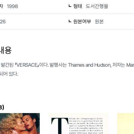
자
1998
형태
도서간행물
126
원본여부
원본
내용
발간된 『VERSACE』이다. 발행사는 Thames and Hudson, 저자는 Mariu
되어 있다.
)
3