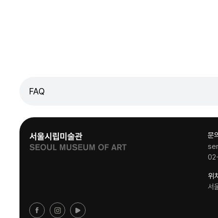
FAQ
문
se
02
위
서