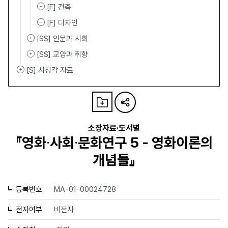
[F] 건축
[F] 디자인
[SS] 인문과 사회
[SS] 교양과 취향
[S] 시청각 자료
소장자료·도서별
『영화∙사회∙문화연구 5 - 영화이론의
개념들』
등록번호
MA-01-00024728
전자여부
비전자