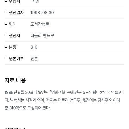
수집처
최민
생산일자
1998 .08.30
형태
도서간행물
생산자
더들리 앤드루
분량
310
원본여부
원본
자료 내용
1998년 8월 30일에 발간된 『영화∙사회∙문화연구 5 - 영화이론의 개념들』이
다. 발행사는 시각과 언어, 저자는 더들리 앤드루, 옮긴이는 김시무 외이며
총 310쪽으로 구성되어 있다.