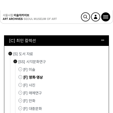
[C] 최민 컬렉션
[S] 도서 자료
[SS] 시각문화연구
[F] 미술
[F] 영화·영상
[F] 사진
[F] 매체연구
[F] 만화
[F] 대중문화