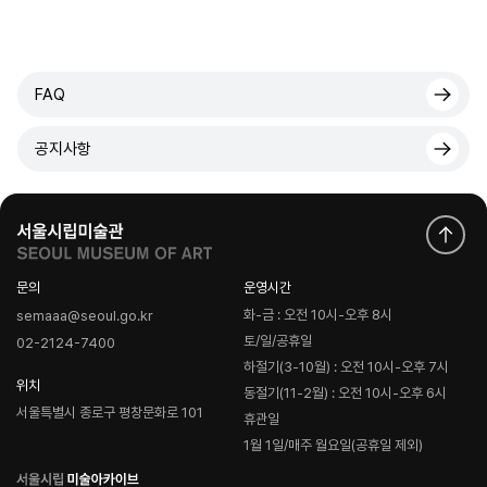
FAQ
공지사항
문의
운영시간
화-금 : 오전 10시-오후 8시
semaaa@seoul.go.kr
토/일/공휴일
02-2124-7400
하절기(3-10월) : 오전 10시-오후 7시
위치
동절기(11-2월) : 오전 10시-오후 6시
서울특별시 종로구 평창문화로 101
휴관일
1월 1일/매주 월요일(공휴일 제외)
로
고