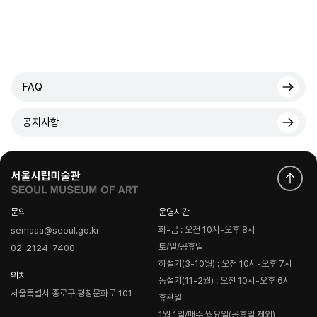
FAQ
공지사항
문의
운영시간
화-금 : 오전 10시-오후 8시
semaaa@seoul.go.kr
토/일/공휴일
02-2124-7400
하절기(3-10월) : 오전 10시-오후 7시
위치
동절기(11-2월) : 오전 10시-오후 6시
서울특별시 종로구 평창문화로 101
휴관일
1월 1일/매주 월요일(공휴일 제외)