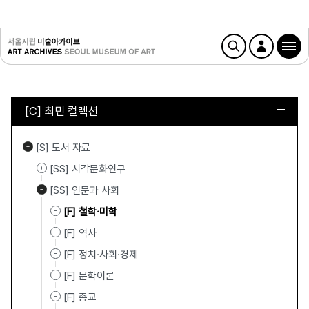
[C] 최민 컬렉션
[S] 도서 자료
[SS] 시각문화연구
[SS] 인문과 사회
[F] 철학·미학
[F] 역사
[F] 정치·사회·경제
[F] 문학이론
[F] 종교