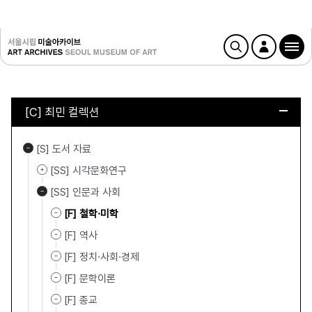
[C] 최민 컬렉션
[S] 도서 자료
[SS] 시각문화연구
[SS] 인문과 사회
[F] 철학·미학
[F] 역사
[F] 정치·사회·경제
[F] 문학이론
[F] 종교