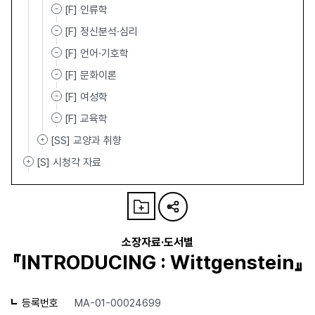
[F] 인류학
[F] 정신분석·심리
[F] 언어·기호학
[F] 문화이론
[F] 여성학
[F] 교육학
[SS] 교양과 취향
[S] 시청각 자료
소장자료·도서별
『INTRODUCING : Wittgenstein』
등록번호
MA-01-00024699