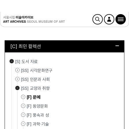
[C] 최민 컬렉션
[S] 도서 자료
[SS] 시각문화연구
[SS] 인문과 사회
[SS] 교양과 취향
[F] 문예
[F] 동양문화
[F] 풍속과 성
[F] 과학·기술