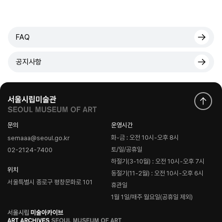
FAQ
공지사항
문의
운영시간
화-금 : 오전 10시-오후 8시
semaaa@seoul.go.kr
토/일/공휴일
02-2124-7400
하절기(3-10월) : 오전 10시-오후 7시
위치
동절기(11-2월) : 오전 10시-오후 6시
서울특별시 종로구 평창문화로 101
휴관일
1월 1일/매주 월요일(공휴일 제외)
로
고