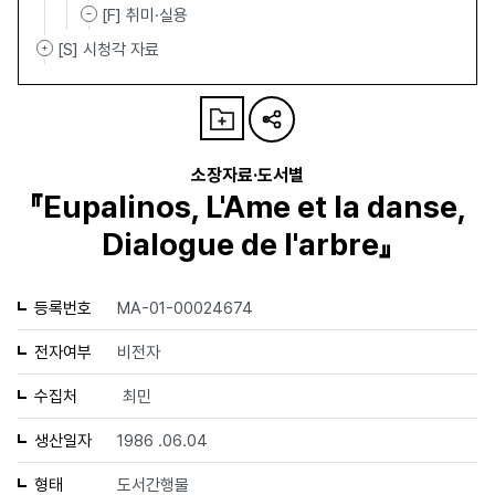
[F] 취미·실용
[S] 시청각 자료
소장자료·도서별
『Eupalinos, L'Ame et la danse,
Dialogue de l'arbre』
등록번호
MA-01-00024674
전자여부
비전자
수집처
최민
생산일자
1986 .06.04
형태
도서간행물