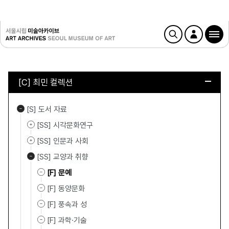
[C] 최민 컬렉션
[S] 도서 자료
[SS] 시각문화연구
[SS] 인문과 사회
[SS] 교양과 취향
[F] 문예
[F] 동양문화
[F] 풍속과 성
[F] 과학·기술