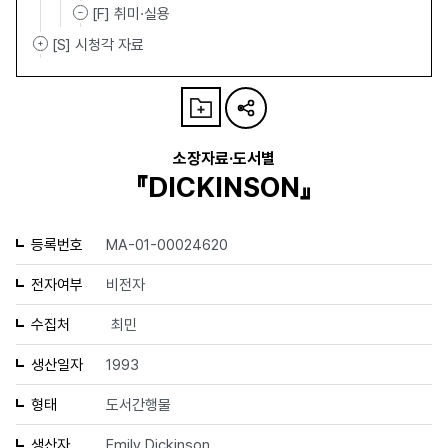
[F] 취미·실용
[S] 시청각 자료
소장자료·도서별
『DICKINSON』
등록번호
MA-01-00024620
전자여부
비전자
수집처
최민
생산일자
1993
형태
도서간행물
생산자
Emily Dickinson