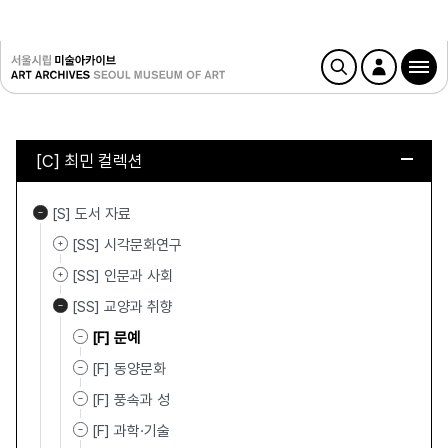
[C] 최민 컬렉션
[S] 도서 자료
[SS] 시각문화연구
[SS] 인문과 사회
[SS] 교양과 취향
[F] 문예
[F] 동양문화
[F] 풍속과 성
[F] 과학·기술