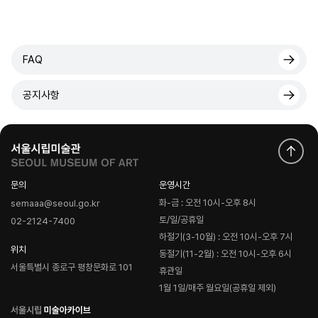
FAQ
공지사항
문의
운영시간
화-금 : 오전 10시-오후 8시
semaaa@seoul.go.kr
토/일/공휴일
02-2124-7400
하절기(3-10월) : 오전 10시-오후 7시
위치
동절기(11-2월) : 오전 10시-오후 6시
서울특별시 종로구 평창문화로 101
휴관일
1월 1일/매주 월요일(공휴일 제외)
로
고