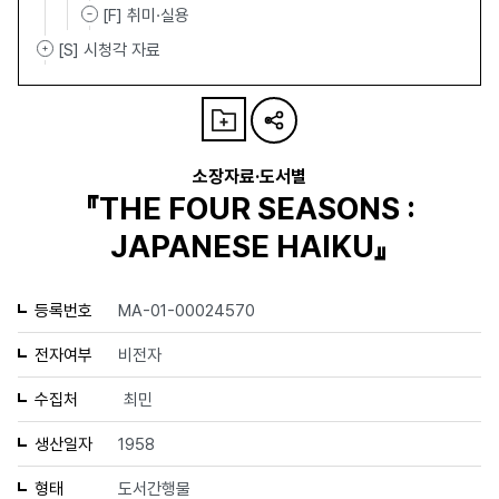
[F] 취미·실용
[S] 시청각 자료
소장자료·도서별
『THE FOUR SEASONS :
JAPANESE HAIKU』
등록번호
MA-01-00024570
전자여부
비전자
수집처
최민
생산일자
1958
형태
도서간행물