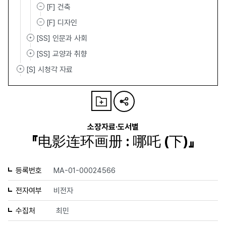
[F] 건축
[F] 디자인
[SS] 인문과 사회
[SS] 교양과 취향
[S] 시청각 자료
소장자료·도서별
『电影连环画册 : 哪吒 (下)』
등록번호
MA-01-00024566
전자여부
비전자
수집처
최민