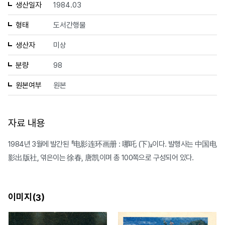
생산일자
1984.03
형태
도서간행물
생산자
미상
분량
98
원본여부
원본
자료 내용
1984년 3월에 발간된 『电影连环画册 : 哪吒 (下)』이다. 발행사는 中国电
影出版社, 엮은이는 徐春, 唐凯이며 총 100쪽으로 구성되어 있다.
이미지(
)
3