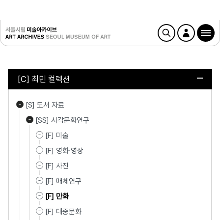
[C] 최민 컬렉션
[S] 도서 자료
[SS] 시각문화연구
[F] 미술
[F] 영화·영상
[F] 사진
[F] 매체연구
[F] 만화
[F] 대중문화