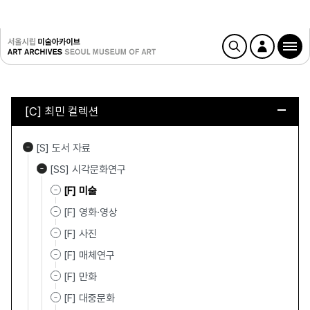
[C] 최민 컬렉션
[S] 도서 자료
[SS] 시각문화연구
[F] 미술
[F] 영화·영상
[F] 사진
[F] 매체연구
[F] 만화
[F] 대중문화