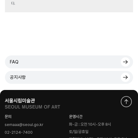
다.
FAQ
공지사항
문의
운영시간
화-금 : 오전 10시-오후 8시
semaaa@seoul.go.kr
토/일/공휴일
02-2124-7400