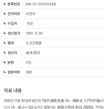
등록번호
MA-01-00024488
전자여부
비전자
수집처
최민
생산일자
1981 .11.30
형태
도서간행물
생산자
塚本啓祥
분량
215
원본여부
원본
자료 내용
1981년 11월 30일에 발간된 『現代佛敎新書 39 - 佛教史 入門(현대불교
신서 39 - 불교사 입문)』이다. 발행사는 東國大學校 附設 譯經院, 저자는