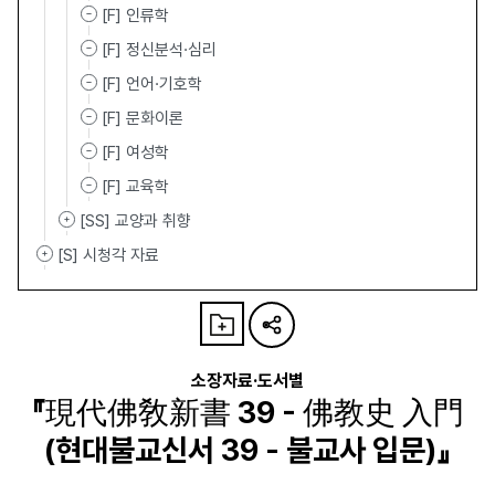
[F] 인류학
[F] 정신분석·심리
[F] 언어·기호학
[F] 문화이론
[F] 여성학
[F] 교육학
[SS] 교양과 취향
[S] 시청각 자료
소장자료·도서별
『現代佛敎新書 39 - 佛教史 入門
(현대불교신서 39 - 불교사 입문)』