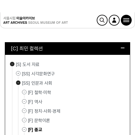
[C] 최민 컬렉션
[S] 도서 자료
[SS] 시각문화연구
[SS] 인문과 사회
[F] 철학·미학
[F] 역사
[F] 정치·사회·경제
[F] 문학이론
[F] 종교