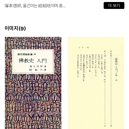
塚本啓祥, 옮긴이는 睦楨培이며 총...
더 보기
이미지(
)
9