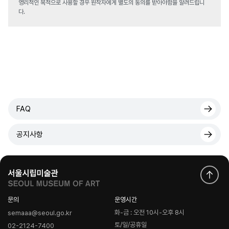
영리적인 목적으로 사용할 경우 원작자에게 별도의 동의를 받아야함을 알려드립니
다.
FAQ
공지사항
문의
운영시간
화-금 : 오전 10시-오후 8시
semaaa@seoul.go.kr
토/일/공휴일
02-2124-7400