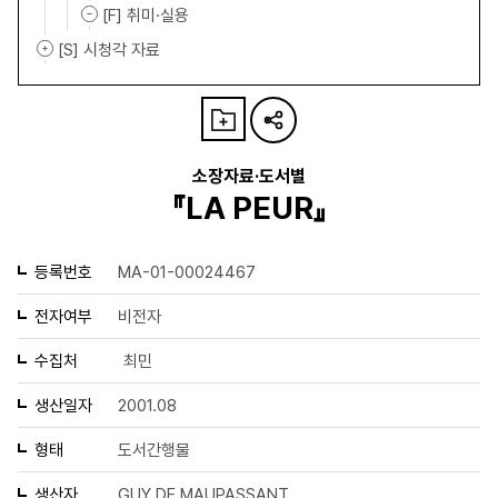
[F] 취미·실용
[S] 시청각 자료
소장자료·도서별
『LA PEUR』
등록번호
MA-01-00024467
전자여부
비전자
수집처
최민
생산일자
2001.08
형태
도서간행물
생산자
GUY DE MAUPASSANT