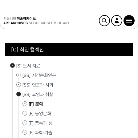
[C] 최민 컬렉션
[S] 도서 자료
[SS] 시각문화연구
[SS] 인문과 사회
[SS] 교양과 취향
[F] 문예
[F] 동양문화
[F] 풍속과 성
[F] 과학·기술