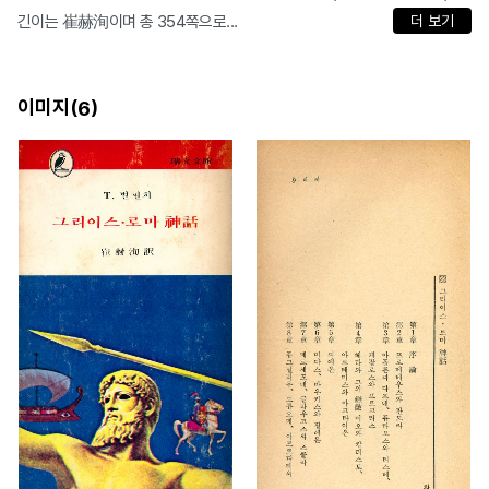
긴이는 崔赫洵이며 총 354쪽으로...
더 보기
이미지(
)
6