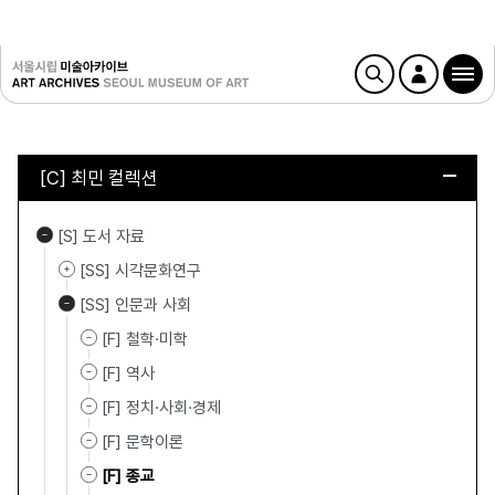
[C] 최민 컬렉션
[S] 도서 자료
[SS] 시각문화연구
[SS] 인문과 사회
[F] 철학·미학
[F] 역사
[F] 정치·사회·경제
[F] 문학이론
[F] 종교