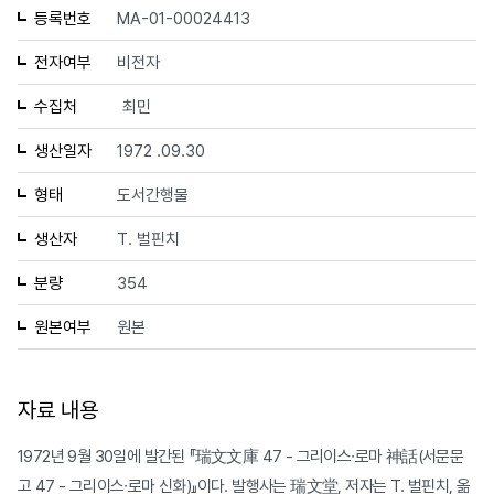
등록번호
MA-01-00024413
전자여부
비전자
수집처
최민
생산일자
1972 .09.30
형태
도서간행물
생산자
T. 벌핀치
분량
354
원본여부
원본
자료 내용
1972년 9월 30일에 발간된 『瑞文文庫 47 - 그리이스∙로마 神話(서문문
고 47 - 그리이스∙로마 신화)』이다. 발행사는 瑞文堂, 저자는 T. 벌핀치, 옮