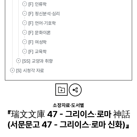
[F] 인류학
[F] 정신분석·심리
[F] 언어·기호학
[F] 문화이론
[F] 여성학
[F] 교육학
[SS] 교양과 취향
[S] 시청각 자료
소장자료·도서별
『瑞文文庫 47 - 그리이스∙로마 神話
(서문문고 47 - 그리이스∙로마 신화)』