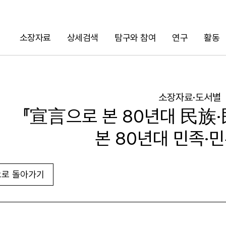
소장자료
상세검색
탐구와 참여
연구
활동
검색
소장자료·도서별
『宣言으로 본 80년대 民族
본 80년대 민족·민
로 돌아가기
URL 복사
화면인쇄