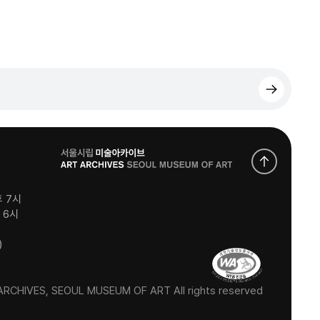
로
고
후 7시
후 6시
)
RCHIVES, SEOUL MUSEUM OF ART All rights reserved