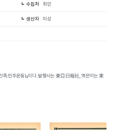
수집처
최민
생산자
미상
대 민족·민주운동)』이다. 발행사는 東亞日報社, 엮은이는 東