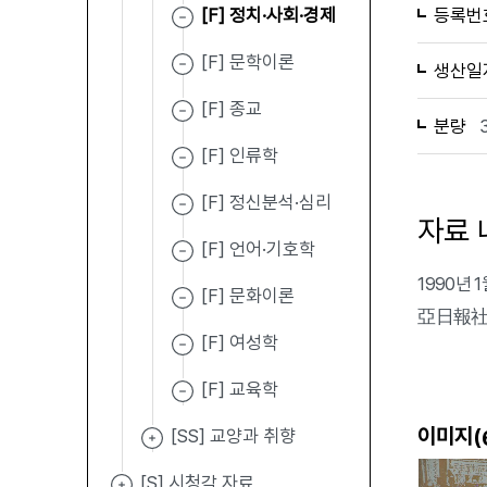
[F] 정치·사회·경제
등록번
[F] 문학이론
생산일
[F] 종교
분량
[F] 인류학
[F] 정신분석·심리
자료 
[F] 언어·기호학
1990년
[F] 문화이론
亞日報社이
[F] 여성학
[F] 교육학
이미지(
[SS] 교양과 취향
[S] 시청각 자료