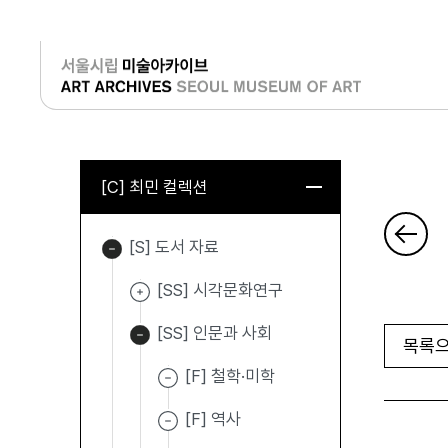
로그인
[C] 최민 컬렉션
[S] 도서 자료
[SS] 시각문화연구
[SS] 인문과 사회
목록으
[F] 철학·미학
[F] 역사