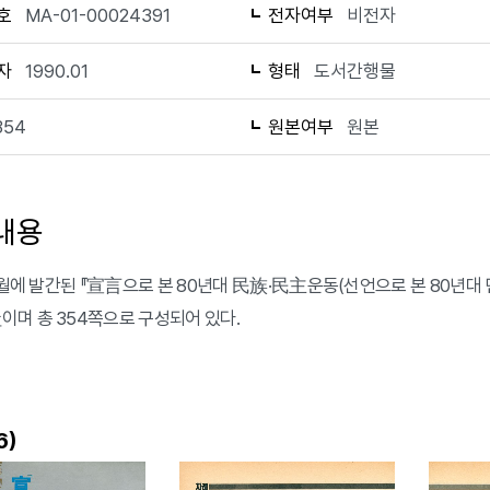
호
MA-01-00024391
전자여부
비전자
자
1990.01
형태
도서간행물
354
원본여부
원본
내용
 1월에 발간된 『宣言으로 본 80년대 民族·民主운동(선언으로 본 80년
며 총 354쪽으로 구성되어 있다.
)
6