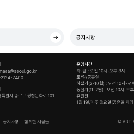
공지사항
의
운영시간
화-금 : 오전 10시-오후 8시
maaa@seoul.go.kr
토/일/공휴일
-2124-7400
하절기(3-10월) : 오전 10시-오
치
동절기(11-2월) : 오전 10시-오
울특별시 종로구 평창문화로 101
휴관일
1월 1일/매주 월요일(공휴일 제외
공지사항
함께한 사람들
© ART A