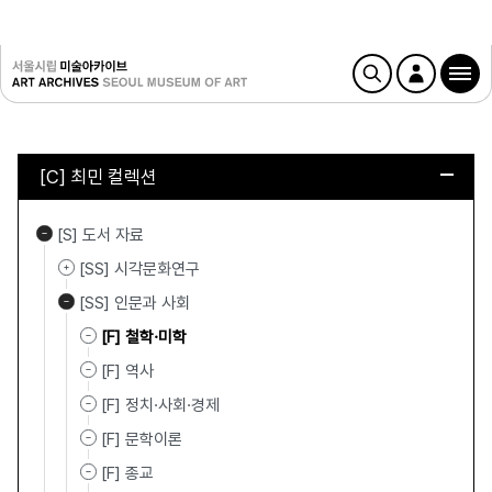
[C] 최민 컬렉션
[S] 도서 자료
[SS] 시각문화연구
[SS] 인문과 사회
[F] 철학·미학
[F] 역사
[F] 정치·사회·경제
[F] 문학이론
[F] 종교