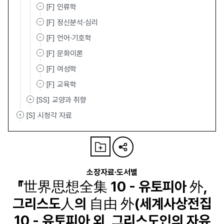
[F] 인류학
[F] 정신분석·심리
[F] 언어·기호학
[F] 문화이론
[F] 여성학
[F] 교육학
[SS] 교양과 취향
[S] 시청각 자료
소장자료·도서별
『世界思想全集 10 - 유토피아 外,
그리스도人의 自由 外(세계사상전집
10 - 유토피아 외, 그리스도인의 자유