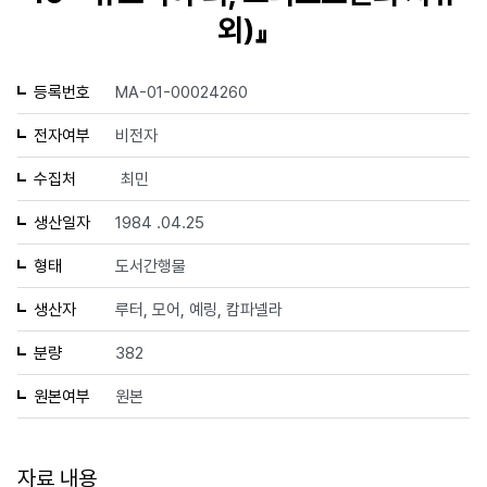
외)』
등록번호
MA-01-00024260
전자여부
비전자
수집처
최민
생산일자
1984 .04.25
형태
도서간행물
생산자
루터, 모어, 예링, 캄파넬라
분량
382
원본여부
원본
자료 내용