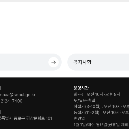
공지사항
의
운영시간
화-금 : 오전 10시-오후 8시
maaa@seoul.go.kr
토/일/공휴일
-2124-7400
하절기(3-10월) : 오전 10시-오
치
동절기(11-2월) : 오전 10시-오
울특별시 종로구 평창문화로 101
휴관일
1월 1일/매주 월요일(공휴일 제외