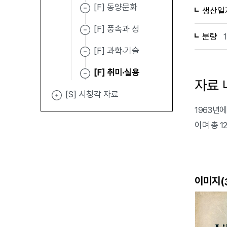
[F] 동양문화
생산일
[F] 풍속과 성
분량
[F] 과학·기술
[F] 취미·실용
자료 
[S] 시청각 자료
1963년에 
이며 총 
이미지(