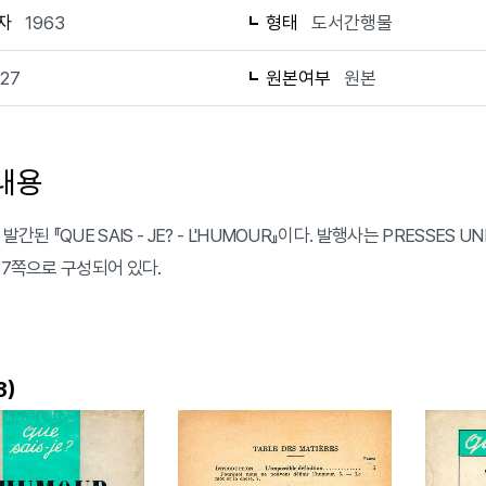
자
1963
형태
도서간행물
127
원본여부
원본
내용
발간된 『QUE SAIS - JE? - L'HUMOUR』이다. 발행사는 PRESSES UNI
127쪽으로 구성되어 있다.
)
3