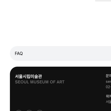
FAQ
문
se
02
위
서