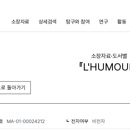
소장자료
상세검색
탐구와 참여
연구
활동
검색
소장자료·도서별
『L'HUMOU
로 돌아가기
URL 복사
화면인쇄
호
MA-01-00024212
전자여부
비전자