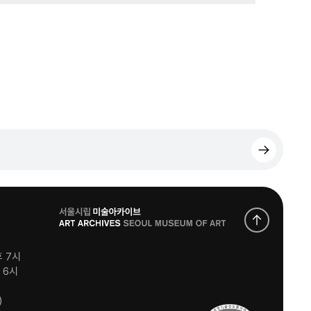
로
고
후 7시
후 6시
)