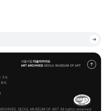
로
고
후 7시
후 6시
)
RCHIVES, SEOUL MUSEUM OF ART All rights reserved