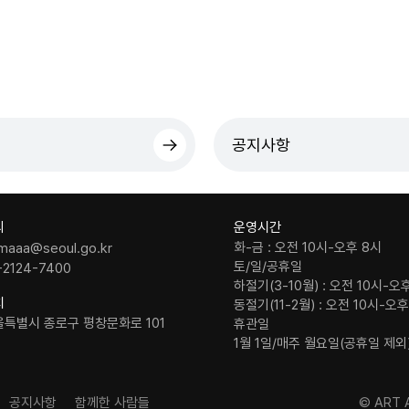
공지사항
의
운영시간
화-금 : 오전 10시-오후 8시
maaa@seoul.go.kr
토/일/공휴일
-2124-7400
하절기(3-10월) : 오전 10시-오
치
동절기(11-2월) : 오전 10시-오
울특별시 종로구 평창문화로 101
휴관일
1월 1일/매주 월요일(공휴일 제외
공지사항
함께한 사람들
© ART A