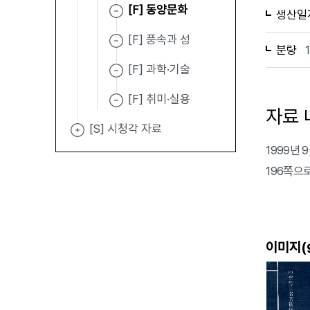
[F] 동양문화
생산일
[F] 풍속과 성
분량
[F] 과학·기술
[F] 취미·실용
자료 
[S] 시청각 자료
1999년
196쪽으
이미지(