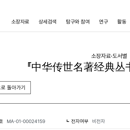
소장자료
상세검색
탐구와 참여
연구
활동
검색
소장자료·도서별
『中华传世名著经典丛书
로 돌아가기
URL 복사
화면인쇄
호
MA-01-00024159
전자여부
비전자