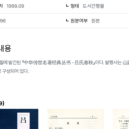
자
1999.09
형태
도서간행물
196
원본여부
원본
내용
 9월에 발간된 『中华传世名著经典丛书 - 吕氏春秋』이다. 발행사는 
로 구성되어 있다.
)
9