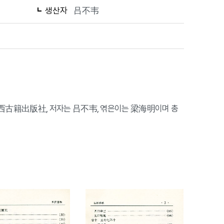
생산자
吕不韦
山西古籍出版社, 저자는 吕不韦, 엮은이는 梁海明이며 총