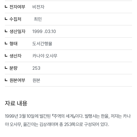
전자여부
비전자
수집처
최민
생산일자
1999 .03.10
형태
도서간행물
생산자
카나야 오사무
분량
253
원본여부
원본
자료 내용
1999년 3월 10일에 발간된 『주역의 세계』이다. 발행사는 한울, 저자는 카나
야 오사무, 옮긴이는 김상래이며 총 253쪽으로 구성되어 있다.