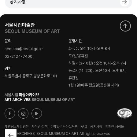
공지사항
문의
운영시간
화-금 : 오전 10시-오후 8시
semaaa@seoul.go.kr
토/일/공휴일
02-2124-7400
하절기(3-10월) : 오전 10시-오후 7시
위치
동절기(11-2월) : 오전 10시-오후 6시
서울특별시 종로구 평창문화로 101
휴관일
1월 1일/매주 월요일(공휴일 제외)
로
고
개인정보처리방침
저작권 정책
이메일무단수집거부
FAQ
공지사항
함께한 사람들
© ART ARCHIVES, SEOUL MUSEUM OF ART All rights reserved