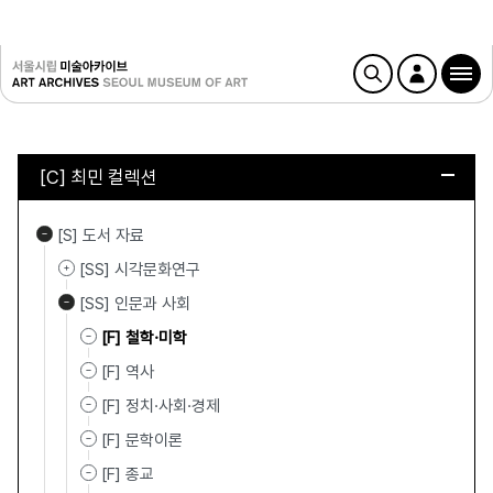
[C] 최민 컬렉션
[S] 도서 자료
[SS] 시각문화연구
[SS] 인문과 사회
[F] 철학·미학
[F] 역사
[F] 정치·사회·경제
[F] 문학이론
[F] 종교