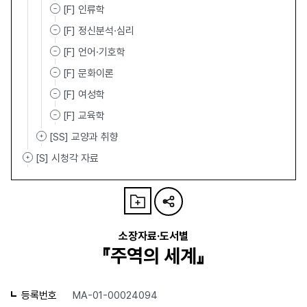
[F] 인류학
[F] 정신분석·심리
[F] 언어·기호학
[F] 문화이론
[F] 여성학
[F] 교육학
[SS] 교양과 취향
[S] 시청각 자료
소장자료·도서별
『주역의 세계』
등록번호
MA-01-00024094