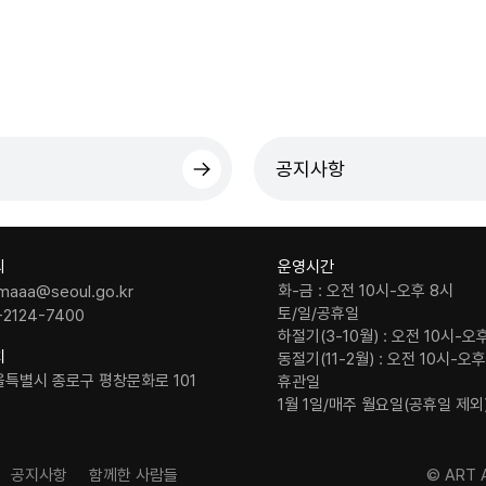
공지사항
의
운영시간
화-금 : 오전 10시-오후 8시
maaa@seoul.go.kr
토/일/공휴일
-2124-7400
하절기(3-10월) : 오전 10시-오
치
동절기(11-2월) : 오전 10시-오
울특별시 종로구 평창문화로 101
휴관일
1월 1일/매주 월요일(공휴일 제외
공지사항
함께한 사람들
© ART A