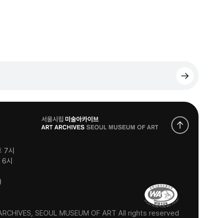
로
고
후 7시
후 6시
)
RCHIVES, SEOUL MUSEUM OF ART All rights reserved