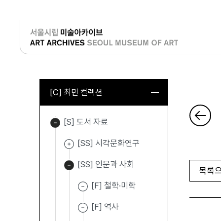
로그인
[C] 최민 컬렉션
[S] 도서 자료
[SS] 시각문화연구
[SS] 인문과 사회
목록으
[F] 철학·미학
[F] 역사