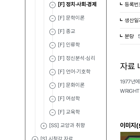
[F] 정치·사회·경제
등록번
[F] 문학이론
생산일
[F] 종교
분량
[F] 인류학
[F] 정신분석·심리
자료 
[F] 언어·기호학
1977년에 
[F] 문화이론
WRIGHT
[F] 여성학
[F] 교육학
이미지(
[SS] 교양과 취향
[S] 시청각 자료