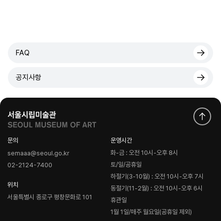
FAQ
공지사항
문의
운영시간
화-금 : 오전 10시-오후 8시
semaaa@seoul.go.kr
토/일/공휴일
02-2124-7400
하절기(3-10월) : 오전 10시-오후 7시
위치
동절기(11-2월) : 오전 10시-오후 6시
서울특별시 종로구 평창문화로 101
휴관일
1월 1일/매주 월요일(공휴일 제외)