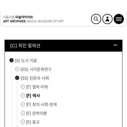
[C] 최민 컬렉션
[S] 도서 자료
[SS] 시각문화연구
[SS] 인문과 사회
[F] 철학·미학
[F] 역사
[F] 정치·사회·경제
[F] 문학이론
[F] 종교