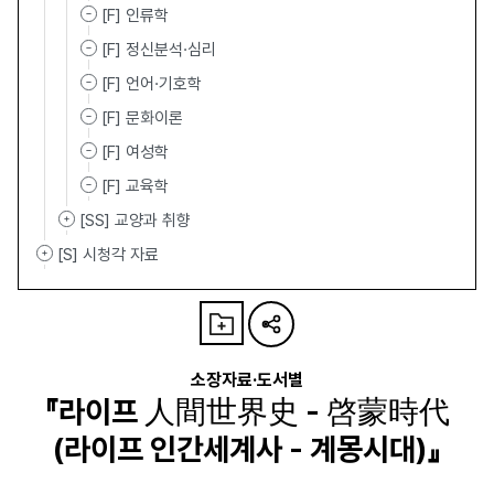
[F] 인류학
[F] 정신분석·심리
[F] 언어·기호학
[F] 문화이론
[F] 여성학
[F] 교육학
[SS] 교양과 취향
[S] 시청각 자료
소장자료·도서별
『라이프 人間世界史 - 啓蒙時代
(라이프 인간세계사 - 계몽시대)』