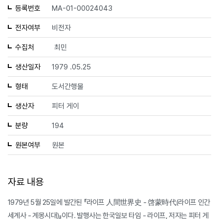
등록번호
MA-01-00024043
전자여부
비전자
수집처
최민
생산일자
1979 .05.25
형태
도서간행물
생산자
피터 게이
분량
194
원본여부
원본
자료 내용
1979년 5월 25일에 발간된 『라이프 人間世界史 - 啓蒙時代(라이프 인간
세계사 - 계몽시대)』이다. 발행사는 한국일보 타임 - 라이프, 저자는 피터 게