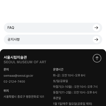
FAQ
공지사항
문의
운영시간
화-금 : 오전 10시-오후 8시
semaaa@seoul.go.kr
토/일/공휴일
02-2124-7400
하절기(3-10월) : 오전 10시-오후 7시
위치
동절기(11-2월) : 오전 10시-오후 6시
서울특별시 종로구 평창문화로 101
휴관일
1월 1일/매주 월요일(공휴일 제외)