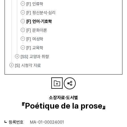
[F] 인류학
[F] 정신분석·심리
[F] 언어·기호학
[F] 문화이론
[F] 여성학
[F] 교육학
[SS] 교양과 취향
[S] 시청각 자료
소장자료·도서별
『Poétique de la prose』
등록번호
MA-01-00024001