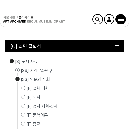
[C] 최민 컬렉션
[S] 도서 자료
[SS] 시각문화연구
[SS] 인문과 사회
[F] 철학·미학
[F] 역사
[F] 정치·사회·경제
[F] 문학이론
[F] 종교