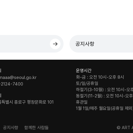
공지사항
의
운영시간
화-금 : 오전 10시-오후 8시
maaa@seoul.go.kr
토/일/공휴일
-2124-7400
하절기(3-10월) : 오전 10시-오
치
동절기(11-2월) : 오전 10시-오
울특별시 종로구 평창문화로 101
휴관일
1월 1일/매주 월요일(공휴일 제외
공지사항
함께한 사람들
© ART A