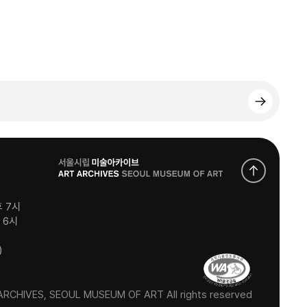
로
고
후 7시
후 6시
)
RCHIVES, SEOUL MUSEUM OF ART All rights reserved