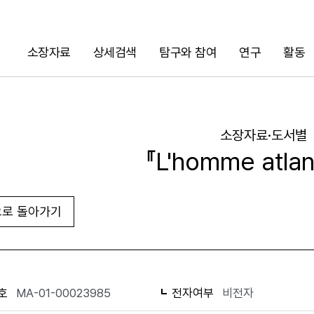
소장자료
상세검색
탐구와 참여
연구
활동
검색
소장자료·도서별
『L'homme atlan
로 돌아가기
URL 복사
화면인쇄
호
MA-01-00023985
전자여부
비전자