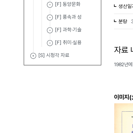
[F] 동양문화
생산일
[F] 풍속과 성
분량
[F] 과학·기술
[F] 취미·실용
자료 
[S] 시청각 자료
1982년에
이미지(