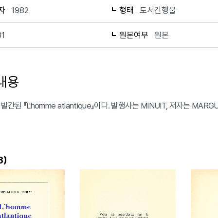
자
1982
형태
도서간행물
31
원본여부
원본
내용
 발간된 『L'homme atlantique』이다. 발행사는 MINUIT, 저자는 MA
)
3