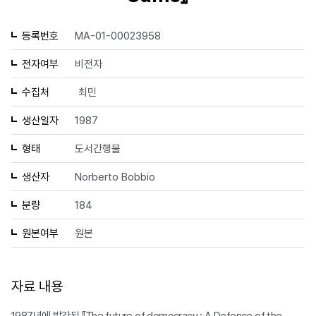
등록번호
MA-01-00023958
전자여부
비전자
수집처
최민
생산일자
1987
형태
도서간행물
생산자
Norberto Bobbio
분량
184
원본여부
원본
자료 내용