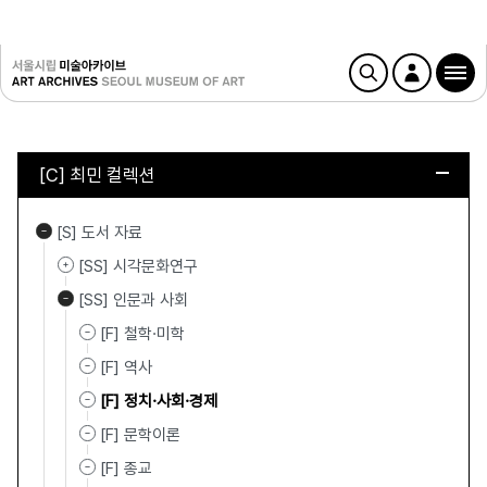
[C] 최민 컬렉션
[S] 도서 자료
[SS] 시각문화연구
[SS] 인문과 사회
[F] 철학·미학
[F] 역사
[F] 정치·사회·경제
[F] 문학이론
[F] 종교