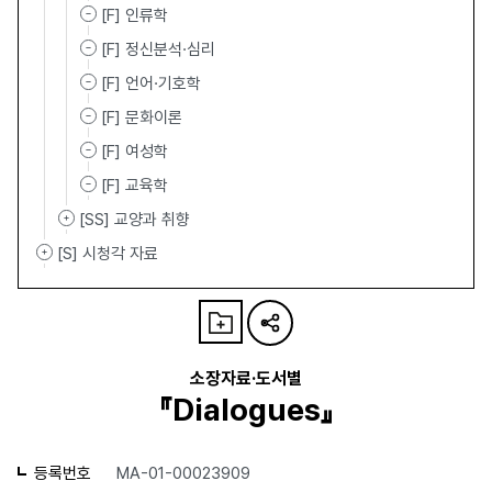
[F] 인류학
[F] 정신분석·심리
[F] 언어·기호학
[F] 문화이론
[F] 여성학
[F] 교육학
[SS] 교양과 취향
[S] 시청각 자료
소장자료·도서별
『Dialogues』
등록번호
MA-01-00023909