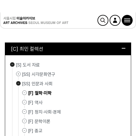
[C] 최민 컬렉션
[S] 도서 자료
[SS] 시각문화연구
[SS] 인문과 사회
[F] 철학·미학
[F] 역사
[F] 정치·사회·경제
[F] 문학이론
[F] 종교