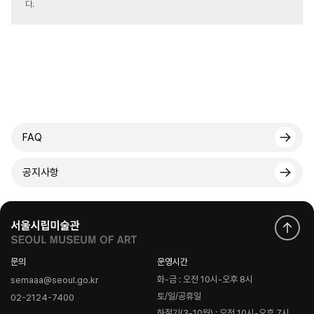
다.
FAQ
공지사항
문의
운영시간
화-금 : 오전 10시-오후 8시
semaaa@seoul.go.kr
토/일/공휴일
02-2124-7400
하절기(3-10월) : 오전 10시-오후 7시